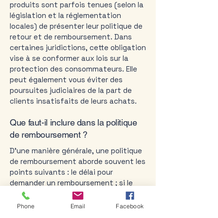
produits sont parfois tenues (selon la
législation et la réglementation
locales) de présenter leur politique de
retour et de remboursement. Dans
certaines juridictions, cette obligation
vise à se conformer aux lois sur la
protection des consommateurs. Elle
peut également vous éviter des
poursuites judiciaires de la part de
clients insatisfaits de leurs achats.
Que faut-il inclure dans la politique
de remboursement ?
D'une manière générale, une politique
de remboursement aborde souvent les
points suivants : le délai pour
demander un remboursement ; si le
remboursement est total ou partiel ;
dans quelles conditions le client
Phone
Email
Facebook
recevra un remboursement ; et bien